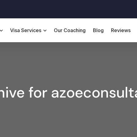
Visa Services
Our Coaching
Blog
Reviews
hive for azoeconsult